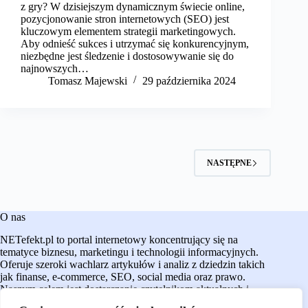
z gry? W dzisiejszym dynamicznym świecie online,
pozycjonowanie stron internetowych (SEO) jest
kluczowym elementem strategii marketingowych.
Aby odnieść sukces i utrzymać się konkurencyjnym,
niezbędne jest śledzenie i dostosowywanie się do
najnowszych…
Tomasz Majewski
29 października 2024
NASTĘPNE
O nas
NETefekt.pl to portal internetowy koncentrujący się na
tematyce biznesu, marketingu i technologii informacyjnych.
Oferuje szeroki wachlarz artykułów i analiz z dziedzin takich
jak finanse, e-commerce, SEO, social media oraz prawo.
Naszym celem jest dostarczanie czytelnikom aktualnych i
rzetelnych treści, które wspierają ich w podejmowaniu