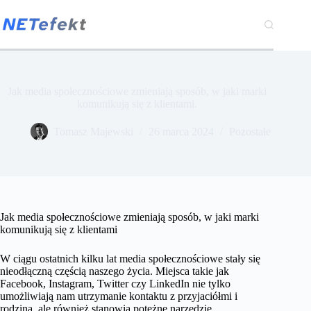
Przejdź
do
treści
Jak media społecznościowe zmieniają sposób, w jaki marki
komunikują się z klientami.
Tomasz Majewski
26 marca 2024
Pozostałe
Jak media społecznościowe zmieniają sposób, w jaki marki
komunikują się z klientami
W ciągu ostatnich kilku lat media społecznościowe stały się
nieodłączną częścią naszego życia. Miejsca takie jak
Facebook, Instagram, Twitter czy LinkedIn nie tylko
umożliwiają nam utrzymanie kontaktu z przyjaciółmi i
rodziną, ale również stanowią potężne narzędzie