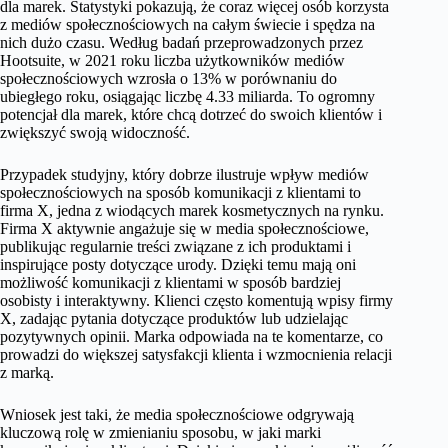
dla marek. Statystyki pokazują, że coraz więcej osób korzysta
z mediów społecznościowych na całym świecie i spędza na
nich dużo czasu. Według badań przeprowadzonych przez
Hootsuite, w 2021 roku liczba użytkowników mediów
społecznościowych wzrosła o 13% w porównaniu do
ubiegłego roku, osiągając liczbę 4.33 miliarda. To ogromny
potencjał dla marek, które chcą dotrzeć do swoich klientów i
zwiększyć swoją widoczność.
Przypadek studyjny, który dobrze ilustruje wpływ mediów
społecznościowych na sposób komunikacji z klientami to
firma X, jedna z wiodących marek kosmetycznych na rynku.
Firma X aktywnie angażuje się w media społecznościowe,
publikując regularnie treści związane z ich produktami i
inspirujące posty dotyczące urody. Dzięki temu mają oni
możliwość komunikacji z klientami w sposób bardziej
osobisty i interaktywny. Klienci często komentują wpisy firmy
X, zadając pytania dotyczące produktów lub udzielając
pozytywnych opinii. Marka odpowiada na te komentarze, co
prowadzi do większej satysfakcji klienta i wzmocnienia relacji
z marką.
Wniosek jest taki, że media społecznościowe odgrywają
kluczową rolę w zmienianiu sposobu, w jaki marki