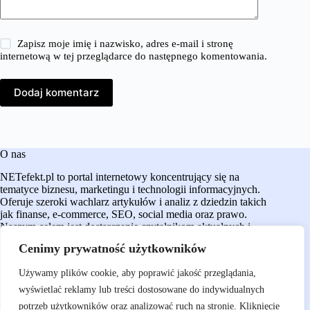
Zapisz moje imię i nazwisko, adres e-mail i stronę
internetową w tej przeglądarce do następnego komentowania.
Dodaj komentarz
O nas
NETefekt.pl to portal internetowy koncentrujący się na
tematyce biznesu, marketingu i technologii informacyjnych.
Oferuje szeroki wachlarz artykułów i analiz z dziedzin takich
jak finanse, e-commerce, SEO, social media oraz prawo.
Naszym celem jest dostarczanie czytelnikom aktualnych i
rzetelnych treści, które wspierają ich w podejmowaniu
Cenimy prywatność użytkowników
świadomych decyzji oraz rozwijaniu działalności w
dynamicznie zmieniającym się świecie cyfrowym.​
Używamy plików cookie, aby poprawić jakość przeglądania,
wyświetlać reklamy lub treści dostosowane do indywidualnych
potrzeb użytkowników oraz analizować ruch na stronie. Kliknięcie