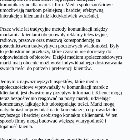
komunikacyjne dla marek i firm. Media społecznościowe
umożliwiają markom pełniejszą i bardziej efektywną
interakcję z klientami niż kiedykolwiek wcześniej.
Przez wiele lat tradycyjne metody komunikacji między
markami a klientami obejmowały reklamy telewizyjne,
radiowe, prasowe oraz masową korespondencję za
pośrednictwem tradycyjnych pocztowych wiadomości. Były
to jednostronne przekazy, które czasami nie docierały do
odpowiednich odbiorców. Dzięki mediom społecznościowym
marki mają obecnie możliwość indywidualnego dostosowania
swoich treści do potrzeb i preferencji klientów.
Jednym z najważniejszych aspektów, które media
społecznościowe wprowadziły w komunikacji marek z
klientami, jest dwustronny przepływ informacji. Klienci mogą
teraz bezpośrednio reagować na posty marek, udzielając
komentarzy, lajkując lub udostępniając treści. Marki mogą
natychmiast odpowiadać na te komentarze, co prowadzi do
szybszego i bardziej osobistego kontaktu z klientami. W ten
sposób firmy mogą budować większą wiarygodność i
lojalność klienta.
Ponadto, media społecznościowe umożliwiają markom