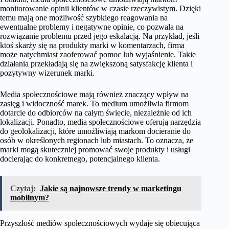
monitorowanie opinii klientów w czasie rzeczywistym. Dzięki
temu mają one możliwość szybkiego reagowania na
ewentualne problemy i negatywne opinie, co pozwala na
rozwiązanie problemu przed jego eskalacją. Na przykład, jeśli
ktoś skarży się na produkty marki w komentarzach, firma
może natychmiast zaoferować pomoc lub wyjaśnienie. Takie
działania przekładają się na zwiększoną satysfakcję klienta i
pozytywny wizerunek marki.
Media społecznościowe mają również znaczący wpływ na
zasięg i widoczność marek. To medium umożliwia firmom
dotarcie do odbiorców na całym świecie, niezależnie od ich
lokalizacji. Ponadto, media społecznościowe oferują narzędzia
do geolokalizacji, które umożliwiają markom docieranie do
osób w określonych regionach lub miastach. To oznacza, że
marki mogą skuteczniej promować swoje produkty i usługi
docierając do konkretnego, potencjalnego klienta.
Czytaj:
Jakie są najnowsze trendy w marketingu
mobilnym?
Przyszłość mediów społecznościowych wydaje się obiecująca