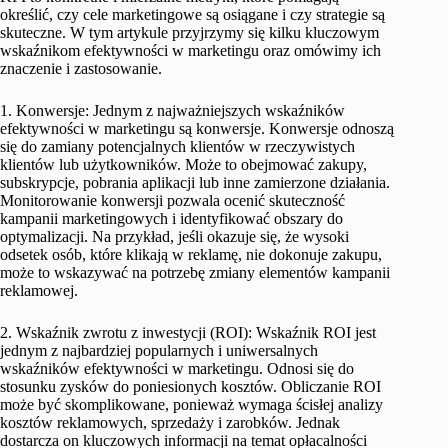
określić, czy cele marketingowe są osiągane i czy strategie są
skuteczne. W tym artykule przyjrzymy się kilku kluczowym
wskaźnikom efektywności w marketingu oraz omówimy ich
znaczenie i zastosowanie.
1. Konwersje: Jednym z najważniejszych wskaźników
efektywności w marketingu są konwersje. Konwersje odnoszą
się do zamiany potencjalnych klientów w rzeczywistych
klientów lub użytkowników. Może to obejmować zakupy,
subskrypcje, pobrania aplikacji lub inne zamierzone działania.
Monitorowanie konwersji pozwala ocenić skuteczność
kampanii marketingowych i identyfikować obszary do
optymalizacji. Na przykład, jeśli okazuje się, że wysoki
odsetek osób, które klikają w reklamę, nie dokonuje zakupu,
może to wskazywać na potrzebę zmiany elementów kampanii
reklamowej.
2. Wskaźnik zwrotu z inwestycji (ROI): Wskaźnik ROI jest
jednym z najbardziej popularnych i uniwersalnych
wskaźników efektywności w marketingu. Odnosi się do
stosunku zysków do poniesionych kosztów. Obliczanie ROI
może być skomplikowane, ponieważ wymaga ścisłej analizy
kosztów reklamowych, sprzedaży i zarobków. Jednak
dostarcza on kluczowych informacji na temat opłacalności