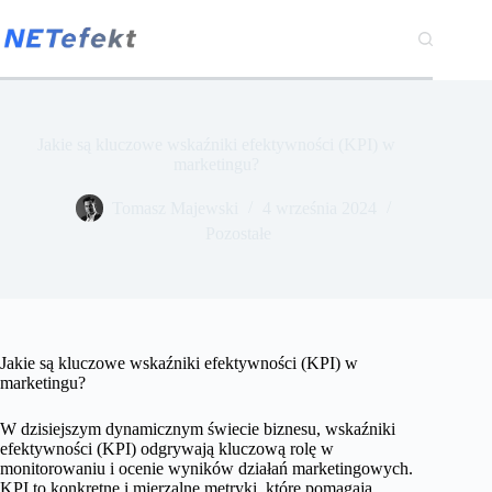
Przejdź
do
treści
Jakie są kluczowe wskaźniki efektywności (KPI) w
marketingu?
Tomasz Majewski
4 września 2024
Pozostałe
Jakie są kluczowe wskaźniki efektywności (KPI) w
marketingu?
W dzisiejszym dynamicznym świecie biznesu, wskaźniki
efektywności (KPI) odgrywają kluczową rolę w
monitorowaniu i ocenie wyników działań marketingowych.
KPI to konkretne i mierzalne metryki, które pomagają