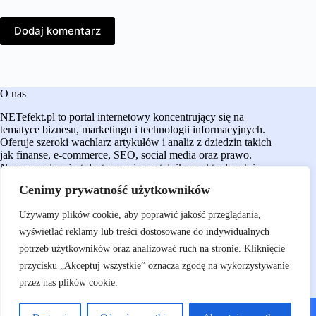
Dodaj komentarz
O nas
NETefekt.pl to portal internetowy koncentrujący się na
tematyce biznesu, marketingu i technologii informacyjnych.
Oferuje szeroki wachlarz artykułów i analiz z dziedzin takich
jak finanse, e-commerce, SEO, social media oraz prawo.
Naszym celem jest dostarczanie czytelnikom aktualnych i
rzetelnych treści, które wspierają ich w podejmowaniu
Cenimy prywatność użytkowników
świadomych decyzji oraz rozwijaniu działalności w
dynamicznie zmieniającym się świecie cyfrowym.​
Używamy plików cookie, aby poprawić jakość przeglądania,
wyświetlać reklamy lub treści dostosowane do indywidualnych
potrzeb użytkowników oraz analizować ruch na stronie. Kliknięcie
przycisku „Akceptuj wszystkie” oznacza zgodę na wykorzystywanie
przez nas plików cookie.
O nas