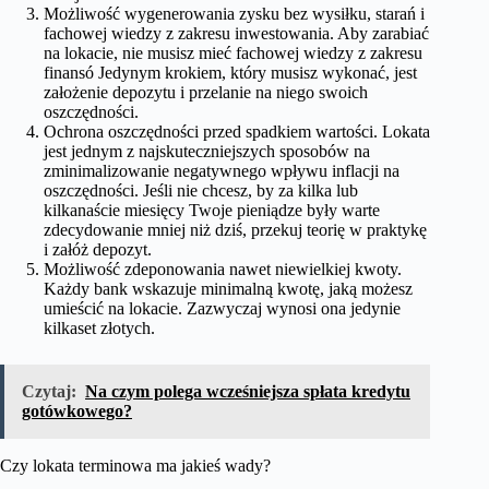
Możliwość wygenerowania zysku bez wysiłku, starań i
fachowej wiedzy z zakresu inwestowania. Aby zarabiać
na lokacie, nie musisz mieć fachowej wiedzy z zakresu
finansó Jedynym krokiem, który musisz wykonać, jest
założenie depozytu i przelanie na niego swoich
oszczędności.
Ochrona oszczędności przed spadkiem wartości. Lokata
jest jednym z najskuteczniejszych sposobów na
zminimalizowanie negatywnego wpływu inflacji na
oszczędności. Jeśli nie chcesz, by za kilka lub
kilkanaście miesięcy Twoje pieniądze były warte
zdecydowanie mniej niż dziś, przekuj teorię w praktykę
i załóż depozyt.
Możliwość zdeponowania nawet niewielkiej kwoty.
Każdy bank wskazuje minimalną kwotę, jaką możesz
umieścić na lokacie. Zazwyczaj wynosi ona jedynie
kilkaset złotych.
Czytaj:
Na czym polega wcześniejsza spłata kredytu
gotówkowego?
Czy lokata terminowa ma jakieś wady?