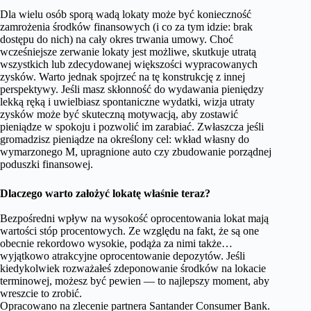
Dla wielu osób sporą wadą lokaty może być konieczność
zamrożenia środków finansowych (i co za tym idzie: brak
dostępu do nich) na cały okres trwania umowy. Choć
wcześniejsze zerwanie lokaty jest możliwe, skutkuje utratą
wszystkich lub zdecydowanej większości wypracowanych
zysków. Warto jednak spojrzeć na tę konstrukcję z innej
perspektywy. Jeśli masz skłonność do wydawania pieniędzy
lekką ręką i uwielbiasz spontaniczne wydatki, wizja utraty
zysków może być skuteczną motywacją, aby zostawić
pieniądze w spokoju i pozwolić im zarabiać. Zwłaszcza jeśli
gromadzisz pieniądze na określony cel: wkład własny do
wymarzonego M, upragnione auto czy zbudowanie porządnej
poduszki finansowej.
Dlaczego warto założyć lokatę właśnie teraz?
Bezpośredni wpływ na wysokość oprocentowania lokat mają
wartości stóp procentowych. Ze względu na fakt, że są one
obecnie rekordowo wysokie, podąża za nimi także…
wyjątkowo atrakcyjne oprocentowanie depozytów. Jeśli
kiedykolwiek rozważałeś zdeponowanie środków na lokacie
terminowej, możesz być pewien — to najlepszy moment, aby
wreszcie to zrobić.
Opracowano na zlecenie partnera Santander Consumer Bank.