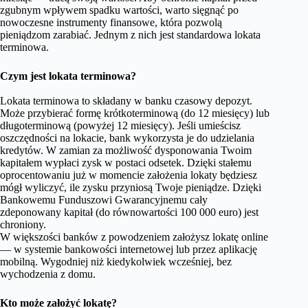
zgubnym wpływem spadku wartości, warto sięgnąć po
nowoczesne instrumenty finansowe, która pozwolą
pieniądzom zarabiać. Jednym z nich jest
standardowa lokata
terminowa
.
Czym jest lokata terminowa?
Lokata terminowa to składany w banku czasowy depozyt.
Może przybierać formę krótkoterminową (do 12 miesięcy) lub
długoterminową (powyżej 12 miesięcy). Jeśli umieścisz
oszczędności na lokacie, bank wykorzysta je do udzielania
kredytów. W zamian za możliwość dysponowania Twoim
kapitałem wypłaci zysk w postaci odsetek. Dzięki stałemu
oprocentowaniu już w momencie założenia lokaty będziesz
mógł wyliczyć, ile zysku przyniosą Twoje pieniądze. Dzięki
Bankowemu Funduszowi Gwarancyjnemu cały
zdeponowany kapitał (do równowartości 100 000 euro) jest
chroniony.
W większości banków z powodzeniem założysz lokatę online
— w systemie bankowości internetowej lub przez aplikację
mobilną. Wygodniej niż kiedykolwiek wcześniej, bez
wychodzenia z domu.
Kto może założyć lokatę
?