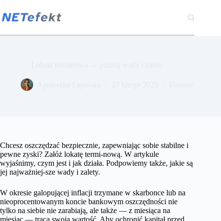
Przejdź
do
treści
Lokata terminowa — poznaj wady i zalety
Agnieszka Łapińska
27 lutego 2023
Finanse
Chcesz oszczędzać bezpiecznie, zapewniając sobie stabilne i
pewne zyski? Załóż lokatę termi-nową. W artykule
wyjaśnimy, czym jest i jak działa. Podpowiemy także, jakie są
jej najważniej-sze wady i zalety.
W okresie galopującej inflacji trzymane w skarbonce lub na
nieoprocentowanym koncie bankowym oszczędności nie
tylko na siebie nie zarabiają, ale także — z miesiąca na
miesiąc — tracą swoją wartość. Aby ochronić kapitał przed