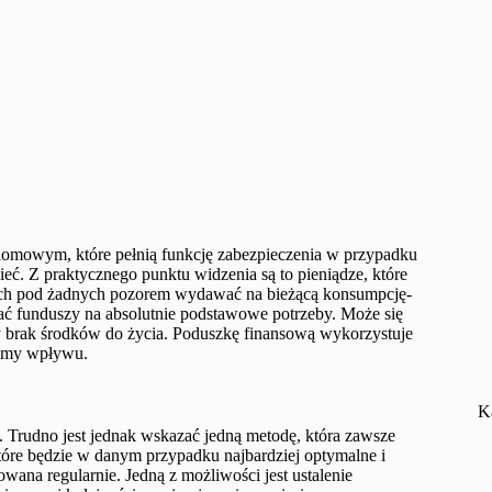
domowym, które pełnią funkcję zabezpieczenia w przypadku
ieć. Z praktycznego punktu widzenia są to pieniądze, które
y ich pod żadnych pozorem wydawać na bieżącą konsumpcję-
wać funduszy na absolutnie podstawowe potrzeby. Może się
y brak środków do życia. Poduszkę finansową wykorzystuje
iśmy wpływu.
K
. Trudno jest jednak wskazać jedną metodę, która zawsze
tóre będzie w danym przypadku najbardziej optymalne i
wana regularnie. Jedną z możliwości jest ustalenie