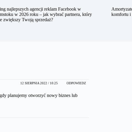
ng najlepszych agencji reklam Facebook w
Amortyzato
mstoku w 2026 roku – jak wybrać partnera, który
komfortu i
ie zwiększy Twoją sprzedaż?
12 SIERPNIA 2022 / 10:25
ODPOWIEDZ
 gdy planujemy otworzyć nowy biznes lub