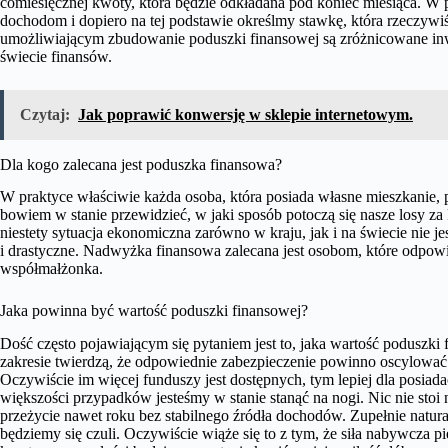
comiesięcznej kwoty, która będzie odkładana pod koniec miesiąca. W 
dochodom i dopiero na tej podstawie określmy stawkę, która rzeczyw
umożliwiającym zbudowanie poduszki finansowej są zróżnicowane in
świecie finansów.
Czytaj:
Jak poprawić konwersję w sklepie internetowym.
Dla kogo zalecana jest poduszka finansowa?
W praktyce właściwie każda osoba, która posiada własne mieszkanie,
bowiem w stanie przewidzieć, w jaki sposób potoczą się nasze losy za ki
niestety sytuacja ekonomiczna zarówno w kraju, jak i na świecie nie 
i drastyczne. Nadwyżka finansowa zalecana jest osobom, które odpowi
współmałżonka.
Jaka powinna być wartość poduszki finansowej?
Dość często pojawiającym się pytaniem jest to, jaka wartość poduszki 
zakresie twierdzą, że odpowiednie zabezpieczenie powinno oscylować
Oczywiście im więcej funduszy jest dostępnych, tym lepiej dla posiada
większości przypadków jesteśmy w stanie stanąć na nogi. Nic nie stoi
przeżycie nawet roku bez stabilnego źródła dochodów. Zupełnie natura
będziemy się czuli. Oczywiście wiąże się to z tym, że siła nabywcza pi