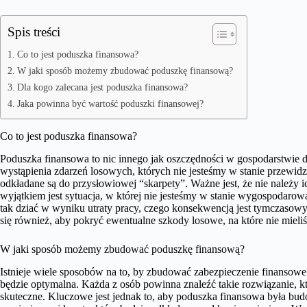
Spis treści
Co to jest poduszka finansowa?
W jaki sposób możemy zbudować poduszkę finansową?
Dla kogo zalecana jest poduszka finansowa?
Jaka powinna być wartość poduszki finansowej?
Co to jest poduszka finansowa?
Poduszka finansowa to nic innego jak oszczędności w gospodarstwie 
wystąpienia zdarzeń losowych, których nie jesteśmy w stanie przewidz
odkładane są do przysłowiowej “skarpety”. Ważne jest, że nie należ
wyjątkiem jest sytuacja, w której nie jesteśmy w stanie wygospodaro
tak dziać w wyniku utraty pracy, czego konsekwencją jest tymczasow
się również, aby pokryć ewentualne szkody losowe, na które nie miel
W jaki sposób możemy zbudować poduszkę finansową?
Istnieje wiele sposobów na to, by zbudować zabezpieczenie finansowe
będzie optymalna. Każda z osób powinna znaleźć takie rozwiązanie, k
skuteczne. Kluczowe jest jednak to, aby poduszka finansowa była budo