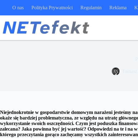
Przejdź
O nas
Polityka Prywatności
Regulamin
Reklama
K
do
treści
P
Tomasz
Niejednokrotnie w gospodarstwie domowym narażeni jesteśmy na 
okaże się bardziej problematyczna, ze względu na utratę główneg
wykorzystanie swoich oszczędności. Czym jest poduszka finanso
zalecana? Jaka powinna być jej wartość? Odpowiedzi na te i na w
którego przeczytania gorąco zachęcamy wszystkich zainteresowan