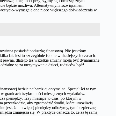
pierwszej kolejności przyjrzyjmy się comiesięcznym
iście będzie możliwa. Alternatywnym rozwiązaniem
westycje- wymagają one nieco większego doświadczenia w
 powinna posiadać poduszkę finansową. Nie jesteśmy
lka lat. Jest to szczególnie istotne w dzisiejszych czasach-
jest pewna, dlatego też wszelkie zmiany mogą być dynamiczne
edzialne są za utrzymywanie dzieci, rodziców bądź
finansowej będzie najbardziej optymalna. Specjaliści w tym
 w granicach trzykrotności miesięcznych wydatków.
cza pieniędzy. Trzy miesiące to czas, po którym w
 na przeszkodzie, aby zgromadzić środki, które umożliwią
lne jest, że im więcej pieniędzy odłożymy, tym bezpiecznej
eniądza zmniejsza się. W praktyce oznacza to, że za tę samą