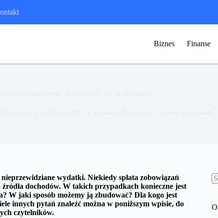
ontakt
Biznes
Finanse
oduszka finansowa – Czym jest? Jak ją zbudować?
 Majewski
14 lipca 2022
Finanse
,
Pozostałe
Jeden komentarz
nieprzewidziane wydatki. Niekiedy spłata zobowiązań
o źródła dochodów. W takich przypadkach konieczne jest
B
wa? W jaki sposób możemy ją zbudować? Dla kogo jest
w
iele innych pytań znaleźć można w poniższym wpisie, do
O
ych czytelników.