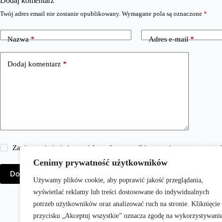
Dodaj komentarz
Twój adres email nie zostanie opublikowany.
Wymagane pola są oznaczone
*
Nazwa
*
Adres e-mail
*
Dodaj komentarz
*
Zapisz moje imię i nazwisko, adres e-mail i stronę internetową w 
Cenimy prywatność użytkowników
Dodaj komentarz
Używamy plików cookie, aby poprawić jakość przeglądania,
wyświetlać reklamy lub treści dostosowane do indywidualnych
potrzeb użytkowników oraz analizować ruch na stronie. Kliknięcie
przycisku „Akceptuj wszystkie” oznacza zgodę na wykorzystywani