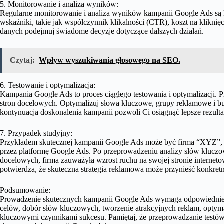
5. Monitorowanie i analiza wyników:
Regularne monitorowanie i analiza wyników kampanii Google Ads są 
wskaźniki, takie jak współczynnik klikalności (CTR), koszt na klikni
danych podejmuj świadome decyzje dotyczące dalszych działań.
Czytaj:
Wpływ wyszukiwania głosowego na SEO.
6. Testowanie i optymalizacja:
Kampania Google Ads to proces ciągłego testowania i optymalizacji. 
stron docelowych. Optymalizuj słowa kluczowe, grupy reklamowe i bu
kontynuacja doskonalenia kampanii pozwoli Ci osiągnąć lepsze rezulta
7. Przypadek studyjny:
Przykładem skutecznej kampanii Google Ads może być firma “XYZ”,
przez platformę Google Ads. Po przeprowadzeniu analizy słów kluc
docelowych, firma zauważyła wzrost ruchu na swojej stronie internet
potwierdza, że skuteczna strategia reklamowa może przynieść konkretne
Podsumowanie:
Prowadzenie skutecznych kampanii Google Ads wymaga odpowiedniego
celów, dobór słów kluczowych, tworzenie atrakcyjnych reklam, optyma
kluczowymi czynnikami sukcesu. Pamiętaj, że przeprowadzanie testów 