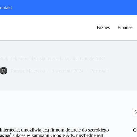
ontakt
Biznes
Finanse
dnik: Jak prowadzić skuteczne kampanie Google Ads?
Tomasz Majewski
3 września 2024
Pozostałe
B
w
Internecie, umożliwiającą firmom dotarcie do szerokiego
O
ągnąć sukces w kampanii Google Ads, niezbędne jest