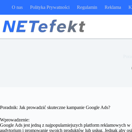
Przejdź
O nas
Polityka Prywatności
Regulamin
Reklama
K
do
treści
Pora
Poradnik: Jak prowadzić skuteczne kampanie Google Ads?
Wprowadzenie:
Google Ads jest jedną z najpopularniejszych platform reklamowych w 
audytorium i promowanie swoich produktów lub usług. Jednak aby osi