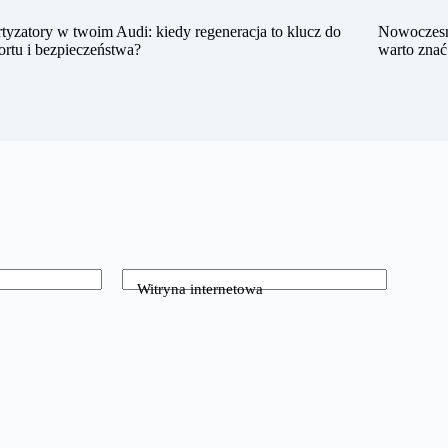
yzatory w twoim Audi: kiedy regeneracja to klucz do
Nowoczesne 
rtu i bezpieczeństwa?
warto znać
Witryna internetowa