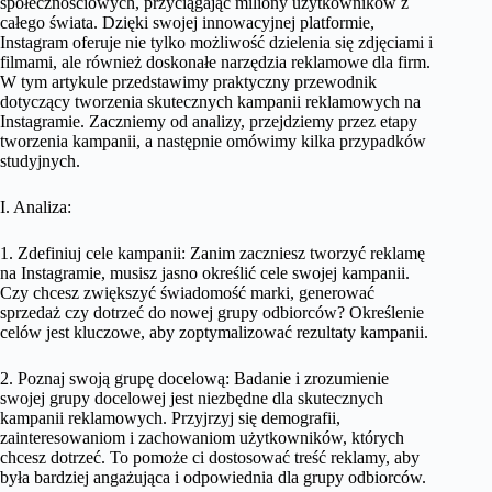
społecznościowych, przyciągając miliony użytkowników z
całego świata. Dzięki swojej innowacyjnej platformie,
Instagram oferuje nie tylko możliwość dzielenia się zdjęciami i
filmami, ale również doskonałe narzędzia reklamowe dla firm.
W tym artykule przedstawimy praktyczny przewodnik
dotyczący tworzenia skutecznych kampanii reklamowych na
Instagramie. Zaczniemy od analizy, przejdziemy przez etapy
tworzenia kampanii, a następnie omówimy kilka przypadków
studyjnych.
I. Analiza:
1. Zdefiniuj cele kampanii: Zanim zaczniesz tworzyć reklamę
na Instagramie, musisz jasno określić cele swojej kampanii.
Czy chcesz zwiększyć świadomość marki, generować
sprzedaż czy dotrzeć do nowej grupy odbiorców? Określenie
celów jest kluczowe, aby zoptymalizować rezultaty kampanii.
2. Poznaj swoją grupę docelową: Badanie i zrozumienie
swojej grupy docelowej jest niezbędne dla skutecznych
kampanii reklamowych. Przyjrzyj się demografii,
zainteresowaniom i zachowaniom użytkowników, których
chcesz dotrzeć. To pomoże ci dostosować treść reklamy, aby
była bardziej angażująca i odpowiednia dla grupy odbiorców.