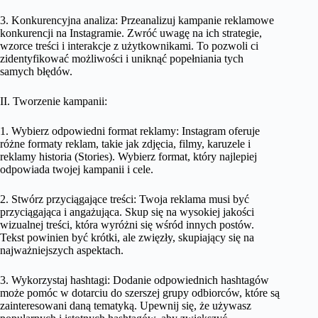
3. Konkurencyjna analiza: Przeanalizuj kampanie reklamowe
konkurencji na Instagramie. Zwróć uwagę na ich strategie,
wzorce treści i interakcje z użytkownikami. To pozwoli ci
zidentyfikować możliwości i uniknąć popełniania tych
samych błędów.
II. Tworzenie kampanii:
1. Wybierz odpowiedni format reklamy: Instagram oferuje
różne formaty reklam, takie jak zdjęcia, filmy, karuzele i
reklamy historia (Stories). Wybierz format, który najlepiej
odpowiada twojej kampanii i cele.
2. Stwórz przyciągające treści: Twoja reklama musi być
przyciągająca i angażująca. Skup się na wysokiej jakości
wizualnej treści, która wyróżni się wśród innych postów.
Tekst powinien być krótki, ale zwięzły, skupiający się na
najważniejszych aspektach.
3. Wykorzystaj hashtagi: Dodanie odpowiednich hashtagów
może pomóc w dotarciu do szerszej grupy odbiorców, które są
zainteresowani daną tematyką. Upewnij się, że używasz