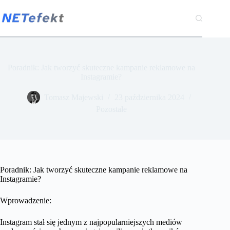
Przejdź
do
treści
Poradnik: Jak tworzyć skuteczne kampanie reklamowe na
Instagramie?
Tomasz Majewski
23 października 2024
Pozostałe
Poradnik: Jak tworzyć skuteczne kampanie reklamowe na
Instagramie?
Wprowadzenie:
Instagram stał się jednym z najpopularniejszych mediów