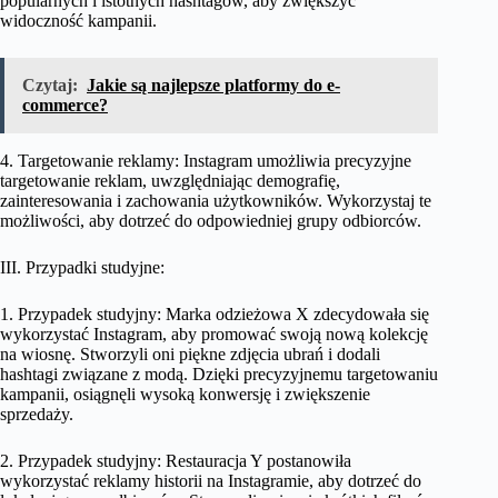
popularnych i istotnych hashtagów, aby zwiększyć
widoczność kampanii.
Czytaj:
Jakie są najlepsze platformy do e-
commerce?
4. Targetowanie reklamy: Instagram umożliwia precyzyjne
targetowanie reklam, uwzględniając demografię,
zainteresowania i zachowania użytkowników. Wykorzystaj te
możliwości, aby dotrzeć do odpowiedniej grupy odbiorców.
III. Przypadki studyjne:
1. Przypadek studyjny: Marka odzieżowa X zdecydowała się
wykorzystać Instagram, aby promować swoją nową kolekcję
na wiosnę. Stworzyli oni piękne zdjęcia ubrań i dodali
hashtagi związane z modą. Dzięki precyzyjnemu targetowaniu
kampanii, osiągnęli wysoką konwersję i zwiększenie
sprzedaży.
2. Przypadek studyjny: Restauracja Y postanowiła
wykorzystać reklamy historii na Instagramie, aby dotrzeć do