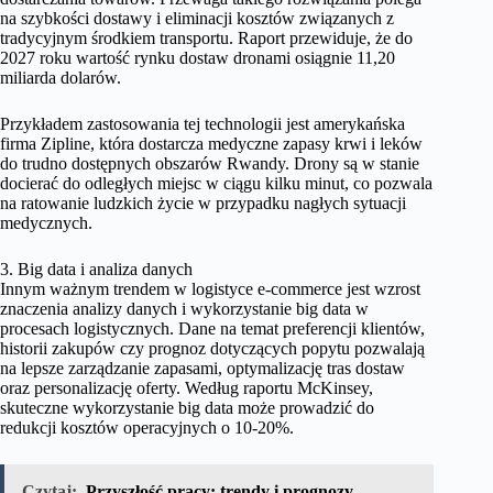
na szybkości dostawy i eliminacji kosztów związanych z
tradycyjnym środkiem transportu. Raport przewiduje, że do
2027 roku wartość rynku dostaw dronami osiągnie 11,20
miliarda dolarów.
Przykładem zastosowania tej technologii jest amerykańska
firma Zipline, która dostarcza medyczne zapasy krwi i leków
do trudno dostępnych obszarów Rwandy. Drony są w stanie
docierać do odległych miejsc w ciągu kilku minut, co pozwala
na ratowanie ludzkich życie w przypadku nagłych sytuacji
medycznych.
3. Big data i analiza danych
Innym ważnym trendem w logistyce e-commerce jest wzrost
znaczenia analizy danych i wykorzystanie big data w
procesach logistycznych. Dane na temat preferencji klientów,
historii zakupów czy prognoz dotyczących popytu pozwalają
na lepsze zarządzanie zapasami, optymalizację tras dostaw
oraz personalizację oferty. Według raportu McKinsey,
skuteczne wykorzystanie big data może prowadzić do
redukcji kosztów operacyjnych o 10-20%.
Czytaj:
Przyszłość pracy: trendy i prognozy.