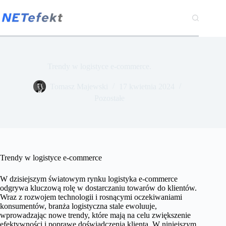
Przejdź
do
treści
Trendy w logistyce e-commerce.
Tomasz Majewski
17 kwietnia 2024
Pozostałe
Trendy w logistyce e-commerce
W dzisiejszym światowym rynku logistyka e-commerce
odgrywa kluczową rolę w dostarczaniu towarów do klientów.
Wraz z rozwojem technologii i rosnącymi oczekiwaniami
konsumentów, branża logistyczna stale ewoluuje,
wprowadzając nowe trendy, które mają na celu zwiększenie
efektywności i poprawę doświadczenia klienta. W niniejszym