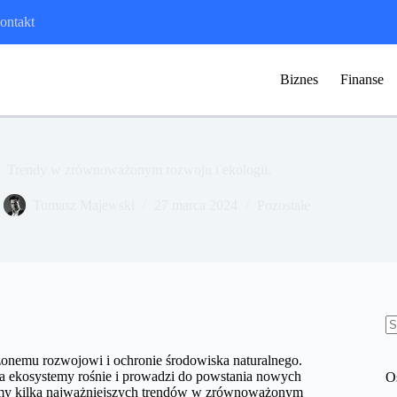
ontakt
Biznes
Finanse
Trendy w zrównoważonym rozwoju i ekologii.
Tomasz Majewski
27 marca 2024
Pozostałe
B
w
onemu rozwojowi i ochronie środowiska naturalnego.
a ekosystemy rośnie i prowadzi do powstania nowych
O
iamy kilka najważniejszych trendów w zrównoważonym