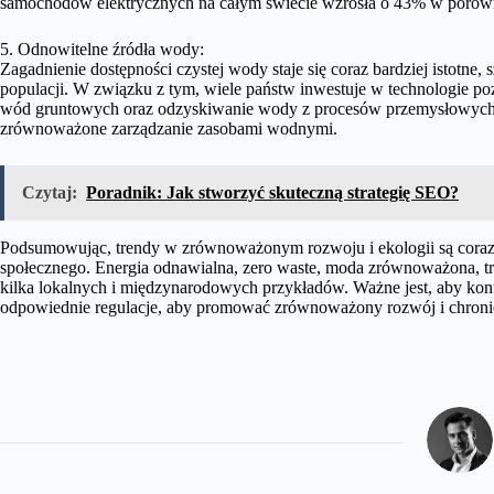
samochodów elektrycznych na całym świecie wzrosła o 43% w porówn
5. Odnowitelne źródła wody:
Zagadnienie dostępności czystej wody staje się coraz bardziej istotne
populacji. W związku z tym, wiele państw inwestuje w technologie po
wód gruntowych oraz odzyskiwanie wody z procesów przemysłowych. T
zrównoważone zarządzanie zasobami wodnymi.
Czytaj:
Poradnik: Jak stworzyć skuteczną strategię SEO?
Podsumowując, trendy w zrównoważonym rozwoju i ekologii są coraz 
społecznego. Energia odnawialna, zero waste, moda zrównoważona, tra
kilka lokalnych i międzynarodowych przykładów. Ważne jest, aby ko
odpowiednie regulacje, aby promować zrównoważony rozwój i chronić