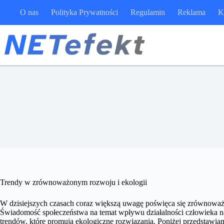
Przejdź
O nas
Polityka Prywatności
Regulamin
Reklama
K
do
treści
Trendy w zrównoważonym rozwoju i ekologii
W dzisiejszych czasach coraz większą uwagę poświęca się zrównoważ
Świadomość społeczeństwa na temat wpływu działalności człowieka n
trendów, które promują ekologiczne rozwiązania. Poniżej przedstaw