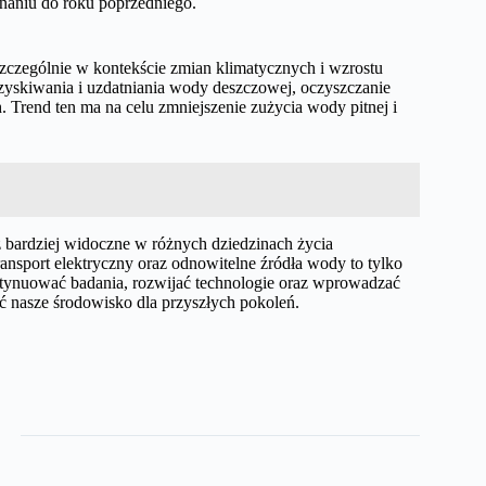
aniu do roku poprzedniego.
, szczególnie w kontekście zmian klimatycznych i wzrostu
zyskiwania i uzdatniania wody deszczowej, oczyszczanie
rend ten ma na celu zmniejszenie zużycia wody pitnej i
bardziej widoczne w różnych dziedzinach życia
nsport elektryczny oraz odnowitelne źródła wody to tylko
ntynuować badania, rozwijać technologie oraz wprowadzać
 nasze środowisko dla przyszłych pokoleń.