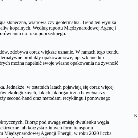
ergia słoneczna, wiatrowa czy geotermalna. Trend ten wynika
d paliw kopalnych. Według raportu Międzynarodowej Agencji
porównaniu do roku poprzedniego.
dpadów, zdobywa coraz większe uznanie. W ramach tego trendu
 alternatywne produkty opakowaniowe, np. szklane lub
których można napełnić swoje własne opakowania na żywność
. Jednakże, w ostatnich latach pojawiają się coraz więcej
iałów ekologicznych, takich jak organiczna bawełna czy
zieży second-hand oraz metodami recyklingu i ponownego
K
lektrycznych. Biorąc pod uwagę emisję dwutlenku węgla
ektryczne lub korzysta z innych form transportu
rtu Międzynarodowej Agencji Energii, w roku 2020 liczba