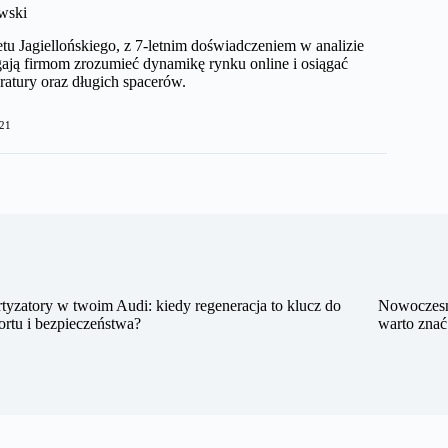
wski
etu Jagiellońskiego, z 7-letnim doświadczeniem w analizie
ają firmom zrozumieć dynamikę rynku online i osiągać
ratury oraz długich spacerów.
21
yzatory w twoim Audi: kiedy regeneracja to klucz do
Nowoczesne 
rtu i bezpieczeństwa?
warto znać