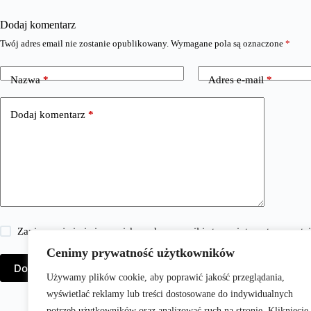
Dodaj komentarz
Twój adres email nie zostanie opublikowany.
Wymagane pola są oznaczone
*
Nazwa
*
Adres e-mail
*
Dodaj komentarz
*
Zapisz moje imię i nazwisko, adres e-mail i stronę internetową w 
Cenimy prywatność użytkowników
Dodaj komentarz
Używamy plików cookie, aby poprawić jakość przeglądania,
wyświetlać reklamy lub treści dostosowane do indywidualnych
potrzeb użytkowników oraz analizować ruch na stronie. Kliknięcie