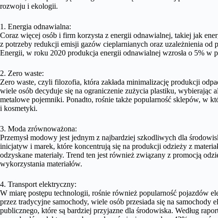
rozwoju i ekologii.
1. Energia odnawialna:
Coraz więcej osób i firm korzysta z energii odnawialnej, takiej jak en
z potrzeby redukcji emisji gazów cieplarnianych oraz uzależnienia o
Energii, w roku 2020 produkcja energii odnawialnej wzrosła o 5% w 
2. Zero waste:
Zero waste, czyli filozofia, która zakłada minimalizację produkcji o
wiele osób decyduje się na ograniczenie zużycia plastiku, wybierając
metalowe pojemniki. Ponadto, rośnie także popularność sklepów, w 
i kosmetyki.
3. Moda zrównoważona:
Przemysł modowy jest jednym z najbardziej szkodliwych dla środowiska
inicjatyw i marek, które koncentrują się na produkcji odzieży z mater
odzyskane materiały. Trend ten jest również związany z promocją od
wykorzystania materiałów.
4. Transport elektryczny:
W miarę postępu technologii, rośnie również popularność pojazdów e
przez tradycyjne samochody, wiele osób przesiada się na samochody el
publicznego, które są bardziej przyjazne dla środowiska. Według rapo